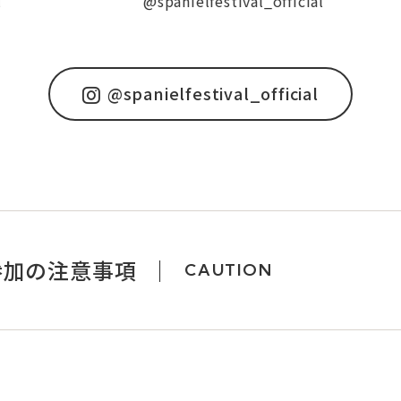
@spanielfestival_official
@spanielfestival_official
参加の注意事項
CAUTION