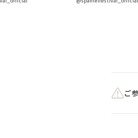
cial
@spanielfestival_official
ご